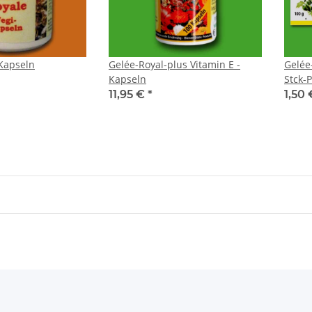
Kapseln
Gelée-Royal-plus Vitamin E -
Gelée-
Kapseln
Stck-P
11,95 €
*
1,50