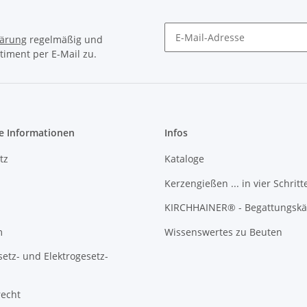
lärung
regelmäßig und
timent per E-Mail zu.
Newsletter Abonnieren
e Informationen
Infos
tz
Kataloge
Kerzengießen ... in vier Schritt
KIRCHHAINER® - Begattungskä
m
Wissenswertes zu Beuten
setz- und Elektrogesetz-
recht