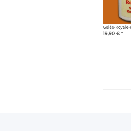
Gelée-Royale-
19,90 €
*