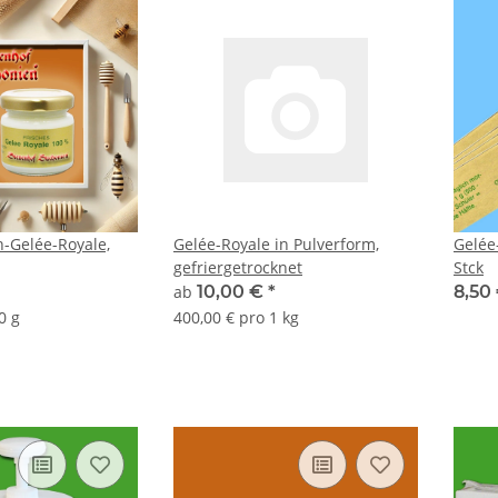
h-Gelée-Royale,
Gelée-Royale in Pulverform,
Gelée-
gefriergetrocknet
Stck
ab
10,00 €
*
8,50
0 g
400,00 € pro 1 kg