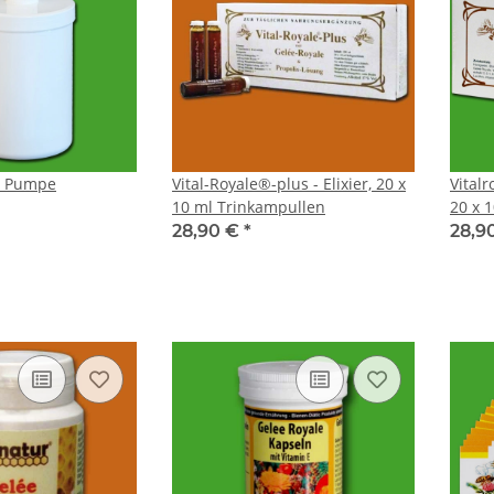
- Pumpe
Vital-Royale®-plus - Elixier, 20 x
Vital
10 ml Trinkampullen
20 x 
28,90 €
*
28,9