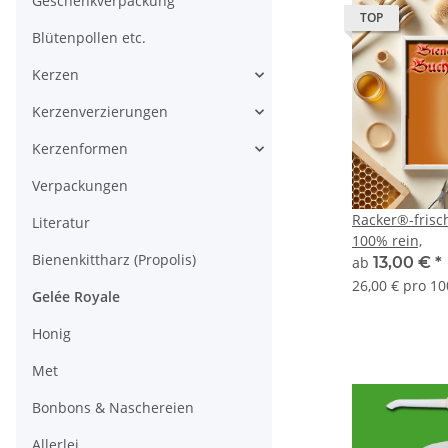
Geschenkverpackung
TOP
Blütenpollen etc.
Kerzen
Kerzenverzierungen
Kerzenformen
Verpackungen
Racker®-frisc
Literatur
100% rein,
Bienenkittharz (Propolis)
ab
13,00 €
*
26,00 € pro 10
Gelée Royale
Honig
Met
Bonbons & Naschereien
Allerlei