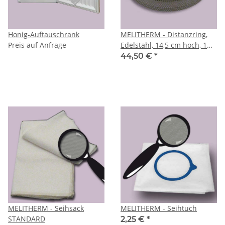
Honig-Auftauschrank
MELITHERM - Distanzring,
Preis auf Anfrage
Edelstahl, 14,5 cm hoch, 1
Stck
44,50 €
*
MELITHERM - Seihsack
MELITHERM - Seihtuch
STANDARD
2,25 €
*