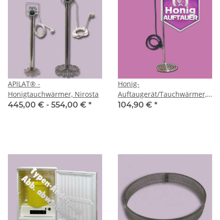
APILAT® -
Honig-
Honigtauchwärmer, Nirosta
Auftaugerät/Tauchwärmer,
elektr., Ø 21 cm,
445,00 € -
554,00 €
*
104,90 €
*