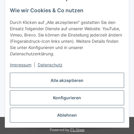
Wie wir Cookies & Co nutzen
Laden - Öffnungszeiten:
Durch Klicken auf „Alle akzeptieren“ gestatten Sie den
Montag
09:00Uhr
bis
16:00 Uhr
Einsatz folgender Dienste auf unserer Website: YouTube,
Dienstag
09:00 Uhr
bis
17:00 Uhr
Vimeo, Brevo. Sie können die Einstellung jederzeit ändern
Mittwoch
09:00 Uhr
bis
16:00 Uhr
(Fingerabdruck-Icon links unten). Weitere Details finden
Sie unter
Konfigurieren
und in unserer
Donnerstag
09:00 Uhr
bis
17:00 Uhr
Datenschutzerklärung
.
Freitag
09:00 Uhr
bis
16:00 Uhr
Samstag
09:00 Uhr
bis
12:00 Uhr
Impressum
|
Datenschutz
Alle akzeptieren
Vertrag widerrufen
Konfigurieren
* Alle Preise inkl. gesetzlicher USt., zzgl.
Versand
Ablehnen
© by WIENOLD. All Rights Reserved.
Powered by
JTL-Shop