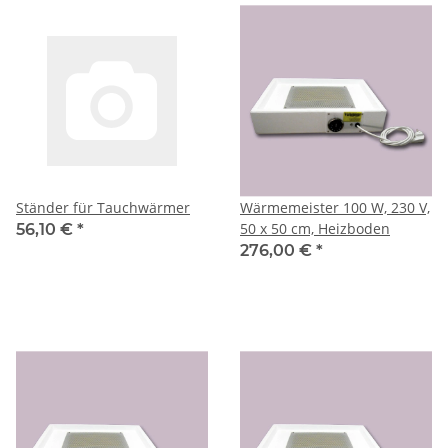
Ständer für Tauchwärmer
Wärmemeister 100 W, 230 V,
50 x 50 cm, Heizboden
56,10 €
*
276,00 €
*