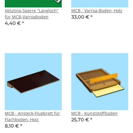
Velutina-Sperre "Langloch"
MCB - Varroa-Boden, Holz
für MCB-Varroaboden
33,00 €
*
4,40 €
*
MCB - Ansteck-Flugbrett für
MCB - Kunststoffboden
Flachboden, Holz
25,70 €
*
8,10 €
*