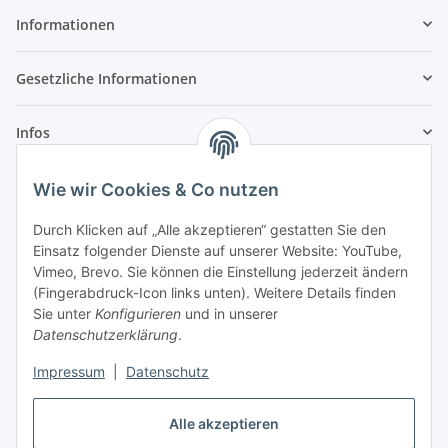
Informationen
Gesetzliche Informationen
Infos
Wie wir Cookies & Co nutzen
Laden - Öffnungszeiten:
Durch Klicken auf „Alle akzeptieren“ gestatten Sie den
Montag
09:00Uhr
bis
16:00 Uhr
Einsatz folgender Dienste auf unserer Website: YouTube,
Dienstag
09:00 Uhr
bis
17:00 Uhr
Vimeo, Brevo. Sie können die Einstellung jederzeit ändern
Mittwoch
09:00 Uhr
bis
16:00 Uhr
(Fingerabdruck-Icon links unten). Weitere Details finden
Sie unter
Konfigurieren
und in unserer
Donnerstag
09:00 Uhr
bis
17:00 Uhr
Datenschutzerklärung
.
Freitag
09:00 Uhr
bis
16:00 Uhr
Samstag
09:00 Uhr
bis
12:00 Uhr
Impressum
|
Datenschutz
Alle akzeptieren
Vertrag widerrufen