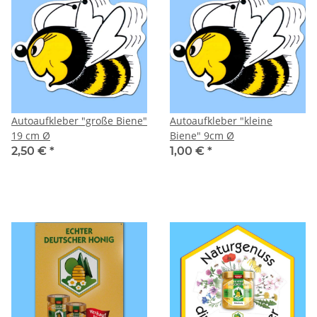
Autoaufkleber "große Biene"
Autoaufkleber "kleine
19 cm Ø
Biene" 9cm Ø
2,50 €
*
1,00 €
*