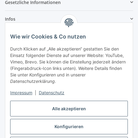
Gesetzliche Informationen
Infos
Wie wir Cookies & Co nutzen
Laden - Öffnungszeiten:
Durch Klicken auf „Alle akzeptieren“ gestatten Sie den
Montag
09:00Uhr
bis
16:00 Uhr
Einsatz folgender Dienste auf unserer Website: YouTube,
Dienstag
09:00 Uhr
bis
17:00 Uhr
Vimeo, Brevo. Sie können die Einstellung jederzeit ändern
Mittwoch
09:00 Uhr
bis
16:00 Uhr
(Fingerabdruck-Icon links unten). Weitere Details finden
Sie unter
Konfigurieren
und in unserer
Donnerstag
09:00 Uhr
bis
17:00 Uhr
Datenschutzerklärung
.
Freitag
09:00 Uhr
bis
16:00 Uhr
Samstag
09:00 Uhr
bis
12:00 Uhr
Impressum
|
Datenschutz
Alle akzeptieren
Vertrag widerrufen
Konfigurieren