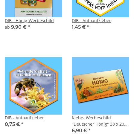
DIB - Honig-Werbeschild
DIB - Autoaufkleber
ab
9,90 €
*
1,45 €
*
DIB - Autoaufkleber
Klebe- Werbeschild
"Deutscher Honig" 38 x 20
0,75 €
*
cm
6,90 €
*