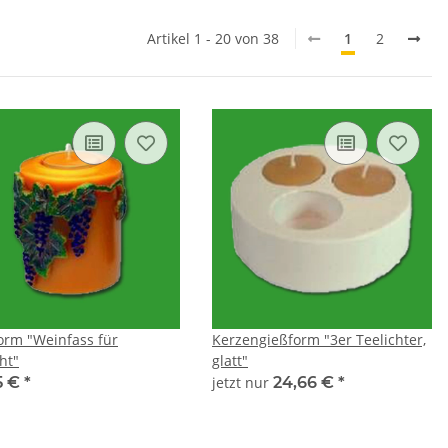
Artikel 1 - 20 von 38
1
2
orm "Weinfass für
Kerzengießform "3er Teelichter,
ht"
glatt"
5 €
*
jetzt nur
24,66 €
*