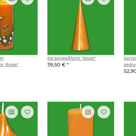
rm
Kerzengießform "Kegel"
Kerze
ze, Ringe"
gedre
39,50 €
*
52,9