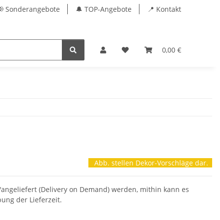
📢 Sonderangebote
🔔 TOP-Angebote
📍 Kontakt
0,00 €
Abb. stellen Dekor-Vorschläge dar.
t/angeliefert (Delivery on Demand) werden, mithin kann es
ng der Lieferzeit.