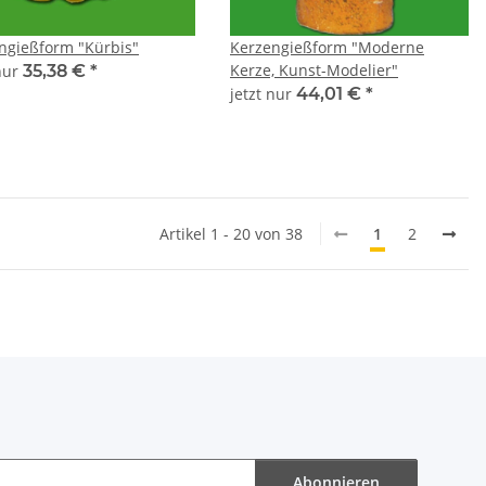
ngießform "Kürbis"
Kerzengießform "Moderne
Kerze, Kunst-Modelier"
 nur
35,38 €
*
jetzt nur
44,01 €
*
Artikel 1 - 20 von 38
1
2
Abonnieren