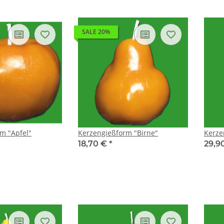
SALE 20%
m "Apfel"
Kerzengießform "Birne"
Kerze
18,70 €
*
29,9