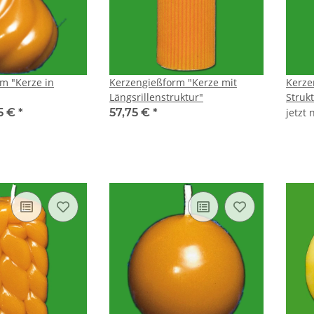
m "Kerze in
Kerzengießform "Kerze mit
Kerze
Längsrillenstruktur"
Struk
5 €
*
57,75 €
*
jetzt