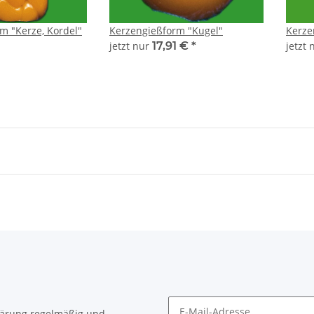
m "Kerze, Kordel"
Kerzengießform "Kugel"
Kerze
jetzt nur
17,91 €
*
jetzt
lärung
regelmäßig und