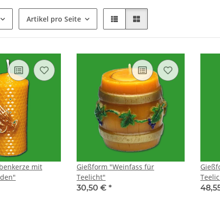
Artikel pro Seite
benkerze mit
Gießform "Weinfass für
Gießf
den"
Teelicht"
Teelic
30,50 €
*
48,5