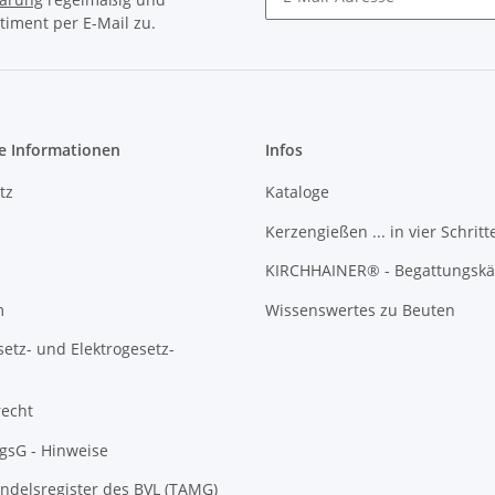
timent per E-Mail zu.
Newsletter Abonnieren
e Informationen
Infos
tz
Kataloge
Kerzengießen ... in vier Schritt
KIRCHHAINER® - Begattungskä
m
Wissenswertes zu Beuten
setz- und Elektrogesetz-
recht
gsG - Hinweise
ndelsregister des BVL (TAMG)