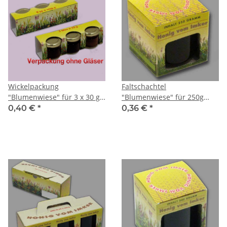
Wickelpackung
Faltschachtel
"Blumenwiese" für 3 x 30 g-
"Blumenwiese" für 250g
Gläser
Glas
0,40 €
*
0,36 €
*