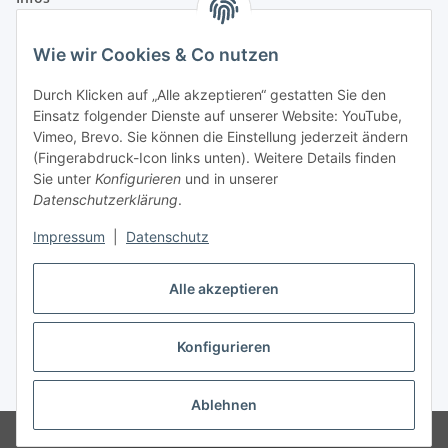
Wie wir Cookies & Co nutzen
Laden - Öffnungszeiten:
Durch Klicken auf „Alle akzeptieren“ gestatten Sie den
Montag
09:00Uhr
bis
16:00 Uhr
Einsatz folgender Dienste auf unserer Website: YouTube,
Dienstag
09:00 Uhr
bis
17:00 Uhr
Vimeo, Brevo. Sie können die Einstellung jederzeit ändern
Mittwoch
09:00 Uhr
bis
16:00 Uhr
(Fingerabdruck-Icon links unten). Weitere Details finden
Sie unter
Konfigurieren
und in unserer
Donnerstag
09:00 Uhr
bis
17:00 Uhr
Datenschutzerklärung
.
Freitag
09:00 Uhr
bis
16:00 Uhr
Samstag
09:00 Uhr
bis
12:00 Uhr
Impressum
|
Datenschutz
Alle akzeptieren
Vertrag widerrufen
Konfigurieren
* Alle Preise inkl. gesetzlicher USt., zzgl.
Versand
Ablehnen
© by WIENOLD. All Rights Reserved.