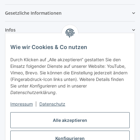
Gesetzliche Informationen
Infos
Wie wir Cookies & Co nutzen
Laden - Öffnungszeiten:
Durch Klicken auf „Alle akzeptieren“ gestatten Sie den
Montag
09:00Uhr
bis
16:00 Uhr
Einsatz folgender Dienste auf unserer Website: YouTube,
Dienstag
09:00 Uhr
bis
17:00 Uhr
Vimeo, Brevo. Sie können die Einstellung jederzeit ändern
(Fingerabdruck-Icon links unten). Weitere Details finden
Mittwoch
09:00 Uhr
bis
16:00 Uhr
Sie unter
Konfigurieren
und in unserer
Donnerstag
09:00 Uhr
bis
17:00 Uhr
Datenschutzerklärung
.
Freitag
09:00 Uhr
bis
16:00 Uhr
Samstag
09:00 Uhr
bis
12:00 Uhr
Impressum
|
Datenschutz
Alle akzeptieren
Vertrag widerrufen
Konfigurieren