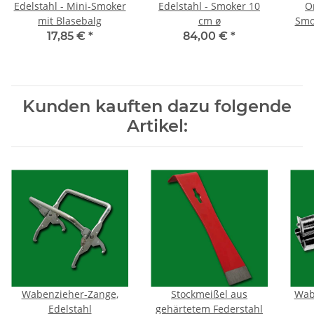
Edelstahl - Mini-Smoker
Edelstahl - Smoker 10
O
mit Blasebalg
cm ø
Smo
17,85 €
*
84,00 €
*
Kunden kauften dazu folgende
Artikel:
Wabenzieher-Zange,
Stockmeißel aus
Wabe
Edelstahl
gehärtetem Federstahl