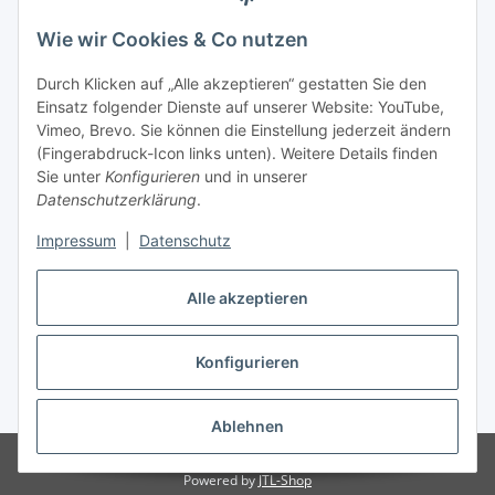
Wie wir Cookies & Co nutzen
Laden - Öffnungszeiten:
Durch Klicken auf „Alle akzeptieren“ gestatten Sie den
Montag
09:00Uhr
bis
16:00 Uhr
Einsatz folgender Dienste auf unserer Website: YouTube,
Dienstag
09:00 Uhr
bis
17:00 Uhr
Vimeo, Brevo. Sie können die Einstellung jederzeit ändern
Mittwoch
09:00 Uhr
bis
16:00 Uhr
(Fingerabdruck-Icon links unten). Weitere Details finden
Sie unter
Konfigurieren
und in unserer
Donnerstag
09:00 Uhr
bis
17:00 Uhr
Datenschutzerklärung
.
Freitag
09:00 Uhr
bis
16:00 Uhr
Samstag
09:00 Uhr
bis
12:00 Uhr
Impressum
|
Datenschutz
Alle akzeptieren
Vertrag widerrufen
Konfigurieren
* Alle Preise inkl. gesetzlicher USt., zzgl.
Versand
Ablehnen
© by WIENOLD. All Rights Reserved.
Powered by
JTL-Shop