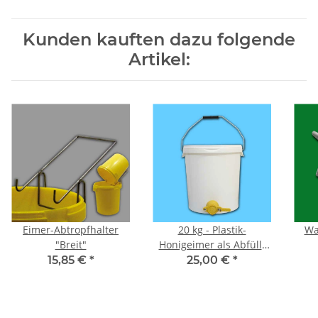
Kunden kauften dazu folgende
Artikel:
Eimer-Abtropfhalter
20 kg - Plastik-
Wa
"Breit"
Honigeimer als Abfüll-
Behälter mit Plastik-
15,85 €
*
25,00 €
*
Quetschhahn, weiß