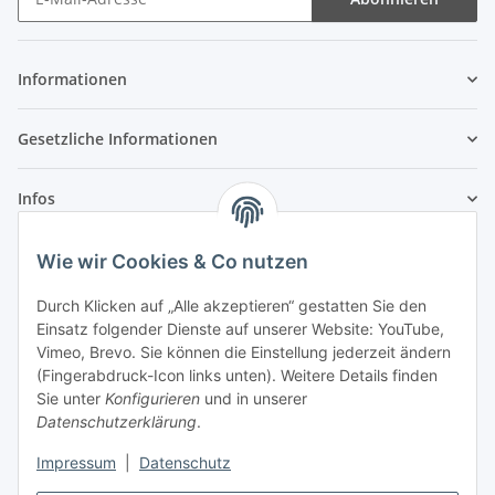
Newsletter Abonnieren
Informationen
Gesetzliche Informationen
Infos
Wie wir Cookies & Co nutzen
Laden - Öffnungszeiten:
Durch Klicken auf „Alle akzeptieren“ gestatten Sie den
Montag
09:00Uhr
bis
16:00 Uhr
Einsatz folgender Dienste auf unserer Website: YouTube,
Dienstag
09:00 Uhr
bis
17:00 Uhr
Vimeo, Brevo. Sie können die Einstellung jederzeit ändern
Mittwoch
09:00 Uhr
bis
16:00 Uhr
(Fingerabdruck-Icon links unten). Weitere Details finden
Sie unter
Konfigurieren
und in unserer
Donnerstag
09:00 Uhr
bis
17:00 Uhr
Datenschutzerklärung
.
Freitag
09:00 Uhr
bis
16:00 Uhr
Samstag
09:00 Uhr
bis
12:00 Uhr
Impressum
|
Datenschutz