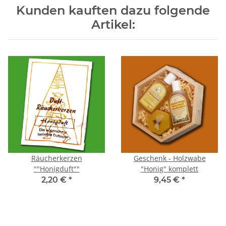
Kunden kauften dazu folgende
Artikel:
Räucherkerzen
Geschenk - Holzwabe
""Honigduft""
"Honig" komplett
2,20 €
*
9,45 €
*