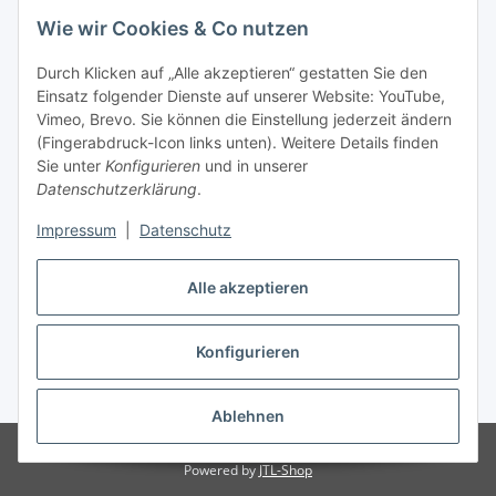
Wie wir Cookies & Co nutzen
Laden - Öffnungszeiten:
Durch Klicken auf „Alle akzeptieren“ gestatten Sie den
Montag
09:00Uhr
bis
16:00 Uhr
Einsatz folgender Dienste auf unserer Website: YouTube,
Dienstag
09:00 Uhr
bis
17:00 Uhr
Vimeo, Brevo. Sie können die Einstellung jederzeit ändern
Mittwoch
09:00 Uhr
bis
16:00 Uhr
(Fingerabdruck-Icon links unten). Weitere Details finden
Sie unter
Konfigurieren
und in unserer
Donnerstag
09:00 Uhr
bis
17:00 Uhr
Datenschutzerklärung
.
Freitag
09:00 Uhr
bis
16:00 Uhr
Samstag
09:00 Uhr
bis
12:00 Uhr
Impressum
|
Datenschutz
Alle akzeptieren
Vertrag widerrufen
Konfigurieren
* Alle Preise inkl. gesetzlicher USt., zzgl.
Versand
Ablehnen
© by WIENOLD. All Rights Reserved.
Powered by
JTL-Shop