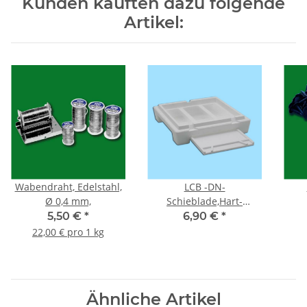
Kunden kauften dazu folgende
Artikel:
Wabendraht, Edelstahl,
LCB -DN-
Ø 0,4 mm,
Schieblade,Hart-
Styropor®
5,50 €
*
6,90 €
*
22,00 € pro 1 kg
Ähnliche Artikel