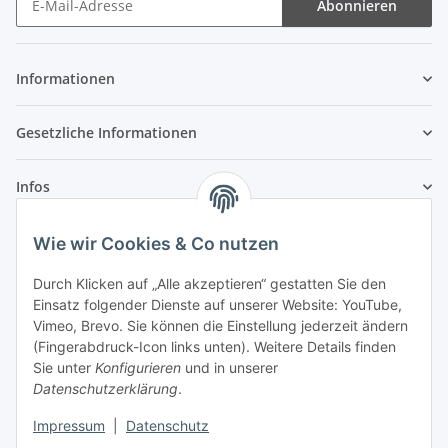
Abonnieren
Newsletter Abonnieren
Informationen
Gesetzliche Informationen
Infos
Wie wir Cookies & Co nutzen
Laden - Öffnungszeiten:
Durch Klicken auf „Alle akzeptieren“ gestatten Sie den
Montag
09:00Uhr
bis
16:00 Uhr
Einsatz folgender Dienste auf unserer Website: YouTube,
Dienstag
09:00 Uhr
bis
17:00 Uhr
Vimeo, Brevo. Sie können die Einstellung jederzeit ändern
Mittwoch
09:00 Uhr
bis
16:00 Uhr
(Fingerabdruck-Icon links unten). Weitere Details finden
Sie unter
Konfigurieren
und in unserer
Donnerstag
09:00 Uhr
bis
17:00 Uhr
Datenschutzerklärung
.
Freitag
09:00 Uhr
bis
16:00 Uhr
Samstag
09:00 Uhr
bis
12:00 Uhr
Impressum
|
Datenschutz