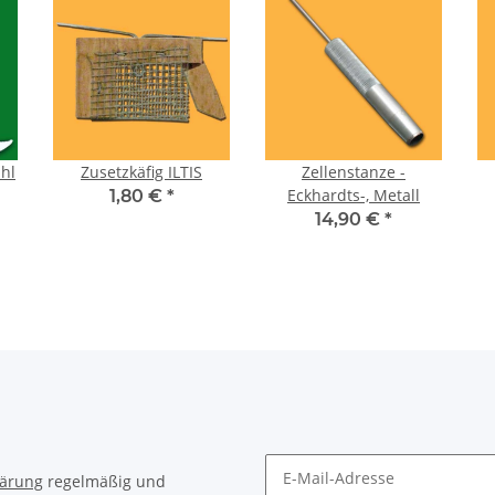
hl
Zusetzkäfig ILTIS
Zellenstanze -
Eckhardts-, Metall
1,80 €
*
14,90 €
*
lärung
regelmäßig und