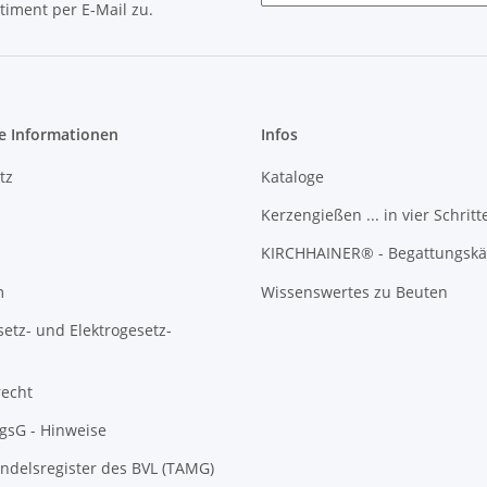
timent per E-Mail zu.
Newsletter Abonnieren
e Informationen
Infos
tz
Kataloge
Kerzengießen ... in vier Schritt
KIRCHHAINER® - Begattungskä
m
Wissenswertes zu Beuten
setz- und Elektrogesetz-
recht
gsG - Hinweise
ndelsregister des BVL (TAMG)