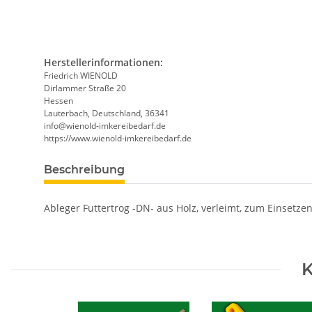
Herstellerinformationen:
Friedrich WIENOLD
Dirlammer Straße 20
Hessen
Lauterbach, Deutschland, 36341
info@wienold-imkereibedarf.de
https://www.wienold-imkereibedarf.de
Beschreibung
Ableger Futtertrog -DN- aus Holz, verleimt, zum Einsetze
K