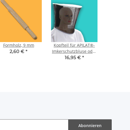
Formholz, 9 mm
Kopfteil für APILAT®-
Imkerschutzbluse oder
2,60 €
*
-anzug
16,95 €
*
Abonnieren