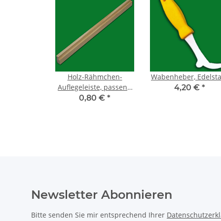
Holz-Rähmchen-
Wabenheber, Edelsta
Auflegeleiste, passend
4,20 €
*
für LCB-DN -
0,80 €
*
Segeberger-
Newsletter Abonnieren
Bitte senden Sie mir entsprechend Ihrer
Datenschutzerk