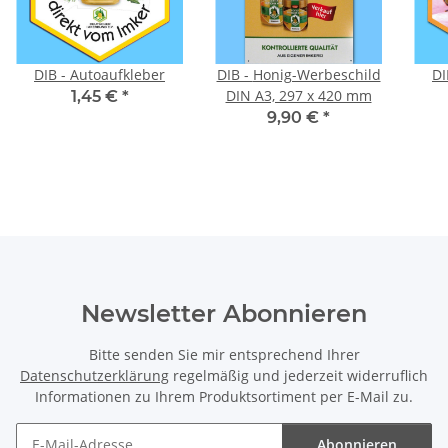
DIB - Autoaufkleber
DIB - Honig-Werbeschild
DI
DIN A3, 297 x 420 mm
1,45 €
*
9,90 €
*
Newsletter Abonnieren
Bitte senden Sie mir entsprechend Ihrer
Datenschutzerklärung
regelmäßig und jederzeit widerruflich
Informationen zu Ihrem Produktsortiment per E-Mail zu.
Abonnieren