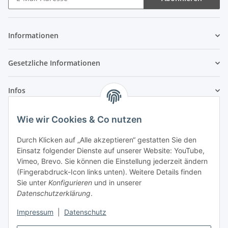
Newsletter Abonnieren
Informationen
Gesetzliche Informationen
Infos
Wie wir Cookies & Co nutzen
Laden - Öffnungszeiten:
Durch Klicken auf „Alle akzeptieren“ gestatten Sie den
Montag
09:00Uhr
bis
16:00 Uhr
Einsatz folgender Dienste auf unserer Website: YouTube,
Dienstag
09:00 Uhr
bis
17:00 Uhr
Vimeo, Brevo. Sie können die Einstellung jederzeit ändern
Mittwoch
09:00 Uhr
bis
16:00 Uhr
(Fingerabdruck-Icon links unten). Weitere Details finden
Sie unter
Konfigurieren
und in unserer
Donnerstag
09:00 Uhr
bis
17:00 Uhr
Datenschutzerklärung
.
Freitag
09:00 Uhr
bis
16:00 Uhr
Samstag
09:00 Uhr
bis
12:00 Uhr
Impressum
|
Datenschutz