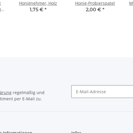
t
Honignehmer, Holz
Honig-Probierspatel
M
0
1,75 €
*
2,00 €
*
lärung
regelmäßig und
timent per E-Mail zu.
Newsletter Abonnieren
e Informationen
Infos