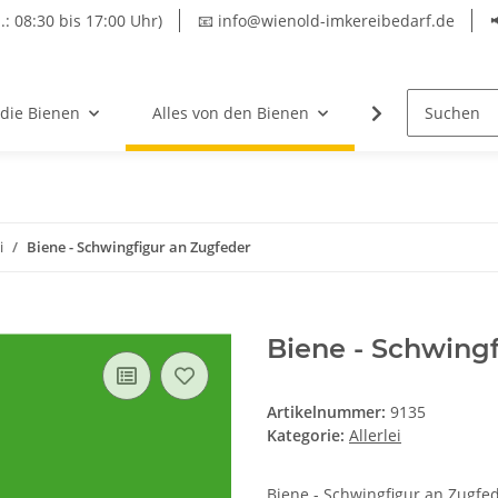
.: 08:30 bis 17:00 Uhr)
📧 info@wienold-imkereibedarf.de
 die Bienen
Alles von den Bienen
Hersteller
i
Biene - Schwingfigur an Zugfeder
Biene - Schwing
Artikelnummer:
9135
Kategorie:
Allerlei
Biene - Schwingfigur an Zugfed