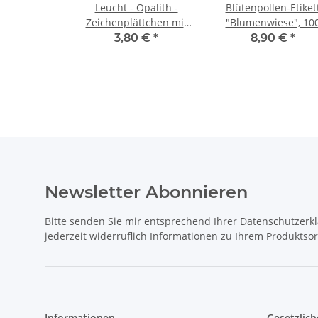
Leucht - Opalith -
Blütenpollen-Etiket
Zeichenplättchen mit
"Blumenwiese", 10
Nummern: Farbe Grün
Stck
3,80 €
*
8,90 €
*
Newsletter Abonnieren
Bitte senden Sie mir entsprechend Ihrer
Datenschutzerk
jederzeit widerruflich Informationen zu Ihrem Produktsor
Informationen
Gesetzlich