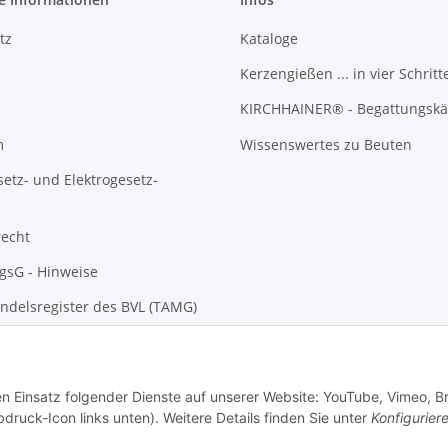
tz
Kataloge
Kerzengießen ... in vier Schritt
KIRCHHAINER® - Begattungskä
m
Wissenswertes zu Beuten
setz- und Elektrogesetz-
recht
gsG - Hinweise
ndelsregister des BVL (TAMG)
den Einsatz folgender Dienste auf unserer Website: YouTube, Vimeo, B
bdruck-Icon links unten). Weitere Details finden Sie unter
Konfigurier