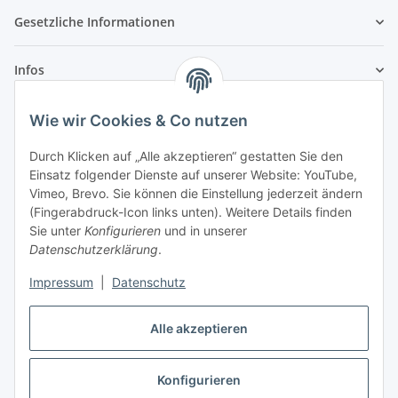
Gesetzliche Informationen
Infos
Wie wir Cookies & Co nutzen
Laden - Öffnungszeiten:
Durch Klicken auf „Alle akzeptieren“ gestatten Sie den
Montag
09:00Uhr
bis
16:00 Uhr
Einsatz folgender Dienste auf unserer Website: YouTube,
Dienstag
09:00 Uhr
bis
17:00 Uhr
Vimeo, Brevo. Sie können die Einstellung jederzeit ändern
Mittwoch
09:00 Uhr
bis
16:00 Uhr
(Fingerabdruck-Icon links unten). Weitere Details finden
Sie unter
Konfigurieren
und in unserer
Donnerstag
09:00 Uhr
bis
17:00 Uhr
Datenschutzerklärung
.
Freitag
09:00 Uhr
bis
16:00 Uhr
Samstag
09:00 Uhr
bis
12:00 Uhr
Impressum
|
Datenschutz
Alle akzeptieren
Vertrag widerrufen
Konfigurieren