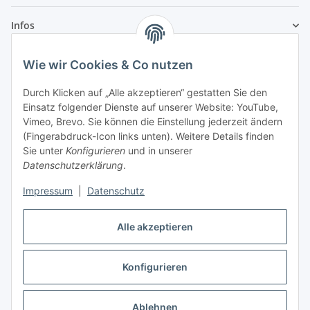
Infos
Wie wir Cookies & Co nutzen
Laden - Öffnungszeiten:
Durch Klicken auf „Alle akzeptieren“ gestatten Sie den
Montag
09:00Uhr
bis
16:00 Uhr
Einsatz folgender Dienste auf unserer Website: YouTube,
Dienstag
09:00 Uhr
bis
17:00 Uhr
Vimeo, Brevo. Sie können die Einstellung jederzeit ändern
Mittwoch
09:00 Uhr
bis
16:00 Uhr
(Fingerabdruck-Icon links unten). Weitere Details finden
Sie unter
Konfigurieren
und in unserer
Donnerstag
09:00 Uhr
bis
17:00 Uhr
Datenschutzerklärung
.
Freitag
09:00 Uhr
bis
16:00 Uhr
Samstag
09:00 Uhr
bis
12:00 Uhr
Impressum
|
Datenschutz
Alle akzeptieren
Vertrag widerrufen
Konfigurieren
* Alle Preise inkl. gesetzlicher USt., zzgl.
Versand
Ablehnen