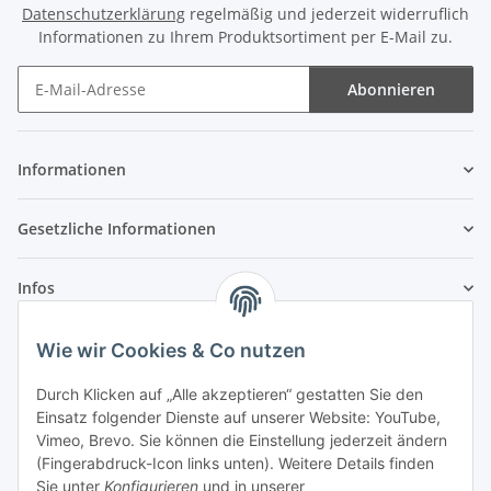
Datenschutzerklärung
regelmäßig und jederzeit widerruflich
Informationen zu Ihrem Produktsortiment per E-Mail zu.
Abonnieren
Newsletter Abonnieren
Informationen
Gesetzliche Informationen
Infos
Wie wir Cookies & Co nutzen
Laden - Öffnungszeiten:
Durch Klicken auf „Alle akzeptieren“ gestatten Sie den
Montag
09:00Uhr
bis
16:00 Uhr
Einsatz folgender Dienste auf unserer Website: YouTube,
Dienstag
09:00 Uhr
bis
17:00 Uhr
Vimeo, Brevo. Sie können die Einstellung jederzeit ändern
Mittwoch
09:00 Uhr
bis
16:00 Uhr
(Fingerabdruck-Icon links unten). Weitere Details finden
Sie unter
Konfigurieren
und in unserer
Donnerstag
09:00 Uhr
bis
17:00 Uhr