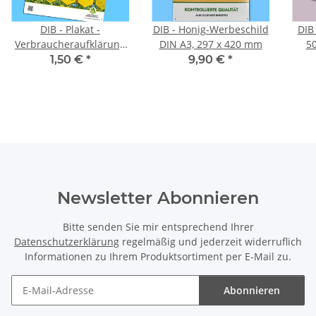
DIB - Plakat -
DIB - Honig-Werbeschild
DIB
Verbraucheraufklärung
DIN A3, 297 x 420 mm
"Da Steckt viel Gutes
1,50 €
*
9,90 €
*
drin"
Newsletter Abonnieren
Bitte senden Sie mir entsprechend Ihrer
Datenschutzerklärung
regelmäßig und jederzeit widerruflich
Informationen zu Ihrem Produktsortiment per E-Mail zu.
Abonnieren
Newsletter Abonnieren