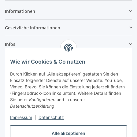
Informationen
Gesetzliche Informationen
Infos
Wie wir Cookies & Co nutzen
Laden - Öffnungszeiten:
Durch Klicken auf „Alle akzeptieren“ gestatten Sie den
Montag
09:00Uhr
bis
16:00 Uhr
Einsatz folgender Dienste auf unserer Website: YouTube,
Dienstag
09:00 Uhr
bis
17:00 Uhr
Vimeo, Brevo. Sie können die Einstellung jederzeit ändern
Mittwoch
09:00 Uhr
bis
16:00 Uhr
(Fingerabdruck-Icon links unten). Weitere Details finden
Sie unter
Konfigurieren
und in unserer
Donnerstag
09:00 Uhr
bis
17:00 Uhr
Datenschutzerklärung
.
Freitag
09:00 Uhr
bis
16:00 Uhr
Samstag
09:00 Uhr
bis
12:00 Uhr
Impressum
|
Datenschutz
Alle akzeptieren