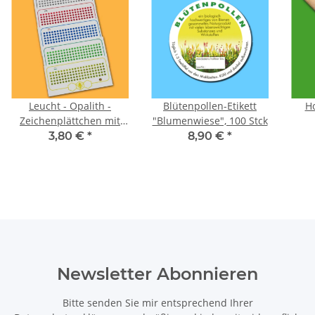
Leucht - Opalith -
Blütenpollen-Etikett
H
Zeichenplättchen mit
"Blumenwiese", 100 Stck
Nummern: Farbe Grün
3,80 €
*
8,90 €
*
Newsletter Abonnieren
Bitte senden Sie mir entsprechend Ihrer