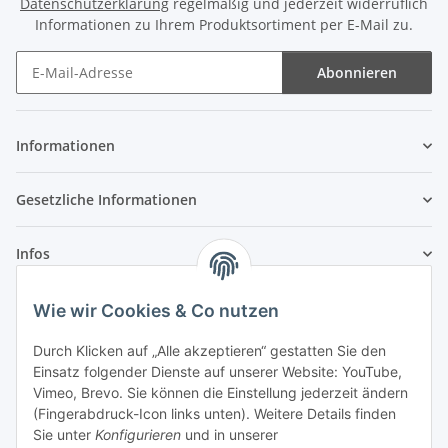
Datenschutzerklärung
regelmäßig und jederzeit widerruflich
Informationen zu Ihrem Produktsortiment per E-Mail zu.
Abonnieren
Newsletter Abonnieren
Informationen
Gesetzliche Informationen
Infos
Wie wir Cookies & Co nutzen
Laden - Öffnungszeiten:
Durch Klicken auf „Alle akzeptieren“ gestatten Sie den
Montag
09:00Uhr
bis
16:00 Uhr
Einsatz folgender Dienste auf unserer Website: YouTube,
Dienstag
09:00 Uhr
bis
17:00 Uhr
Vimeo, Brevo. Sie können die Einstellung jederzeit ändern
Mittwoch
09:00 Uhr
bis
16:00 Uhr
(Fingerabdruck-Icon links unten). Weitere Details finden
Sie unter
Konfigurieren
und in unserer
Donnerstag
09:00 Uhr
bis
17:00 Uhr