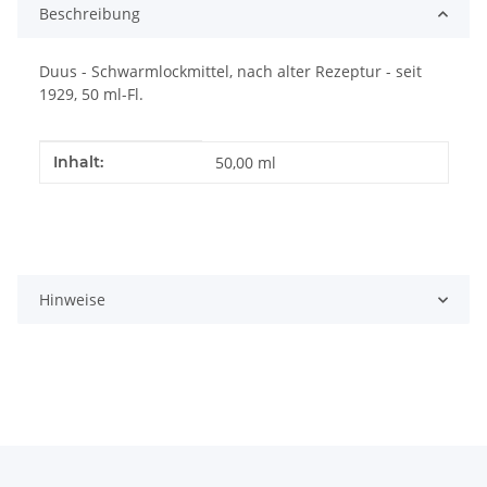
Beschreibung
Duus - Schwarmlockmittel, nach alter Rezeptur - seit
1929, 50 ml-Fl.
Produkteigenschaft
Wert
Inhalt:
50,00 ml
Hinweise