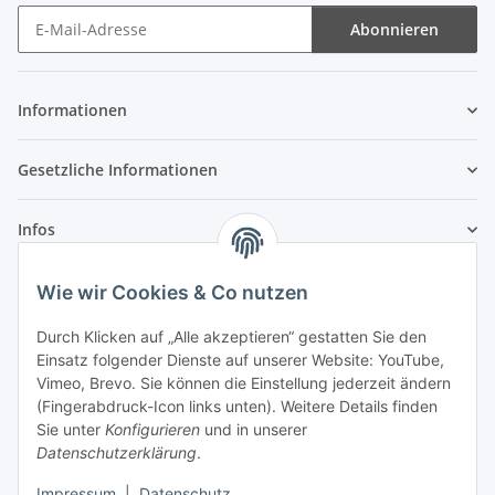
Abonnieren
Newsletter Abonnieren
Informationen
Gesetzliche Informationen
Infos
Wie wir Cookies & Co nutzen
Laden - Öffnungszeiten:
Durch Klicken auf „Alle akzeptieren“ gestatten Sie den
Montag
09:00Uhr
bis
16:00 Uhr
Einsatz folgender Dienste auf unserer Website: YouTube,
Dienstag
09:00 Uhr
bis
17:00 Uhr
Vimeo, Brevo. Sie können die Einstellung jederzeit ändern
Mittwoch
09:00 Uhr
bis
16:00 Uhr
(Fingerabdruck-Icon links unten). Weitere Details finden
Sie unter
Konfigurieren
und in unserer
Donnerstag
09:00 Uhr
bis
17:00 Uhr
Datenschutzerklärung
.
Freitag
09:00 Uhr
bis
16:00 Uhr
Samstag
09:00 Uhr
bis
12:00 Uhr
Impressum
|
Datenschutz