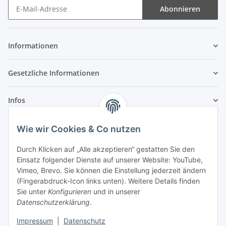
Abonnieren
Newsletter Abonnieren
Informationen
Gesetzliche Informationen
Infos
Wie wir Cookies & Co nutzen
Laden - Öffnungszeiten:
Durch Klicken auf „Alle akzeptieren“ gestatten Sie den
Montag
09:00Uhr
bis
16:00 Uhr
Einsatz folgender Dienste auf unserer Website: YouTube,
Dienstag
09:00 Uhr
bis
17:00 Uhr
Vimeo, Brevo. Sie können die Einstellung jederzeit ändern
Mittwoch
09:00 Uhr
bis
16:00 Uhr
(Fingerabdruck-Icon links unten). Weitere Details finden
Sie unter
Konfigurieren
und in unserer
Donnerstag
09:00 Uhr
bis
17:00 Uhr
Datenschutzerklärung
.
Freitag
09:00 Uhr
bis
16:00 Uhr
Samstag
09:00 Uhr
bis
12:00 Uhr
Impressum
|
Datenschutz