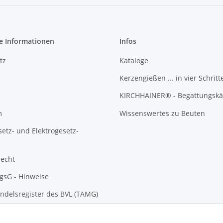
e Informationen
Infos
tz
Kataloge
Kerzengießen ... in vier Schritt
KIRCHHAINER® - Begattungskä
m
Wissenswertes zu Beuten
setz- und Elektrogesetz-
recht
gsG - Hinweise
ndelsregister des BVL (TAMG)