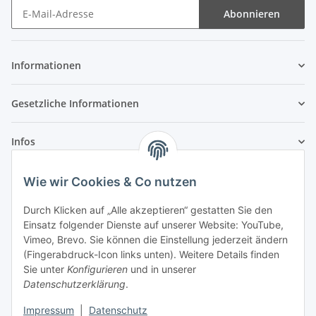
Abonnieren
Newsletter Abonnieren
Informationen
Gesetzliche Informationen
Infos
Wie wir Cookies & Co nutzen
Laden - Öffnungszeiten:
Durch Klicken auf „Alle akzeptieren“ gestatten Sie den
Montag
09:00Uhr
bis
16:00 Uhr
Einsatz folgender Dienste auf unserer Website: YouTube,
Dienstag
09:00 Uhr
bis
17:00 Uhr
Vimeo, Brevo. Sie können die Einstellung jederzeit ändern
Mittwoch
09:00 Uhr
bis
16:00 Uhr
(Fingerabdruck-Icon links unten). Weitere Details finden
Sie unter
Konfigurieren
und in unserer
Donnerstag
09:00 Uhr
bis
17:00 Uhr
Datenschutzerklärung
.
Freitag
09:00 Uhr
bis
16:00 Uhr
Samstag
09:00 Uhr
bis
12:00 Uhr
Impressum
|
Datenschutz