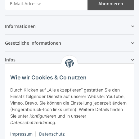
Abonnieren
Newsletter Abonnieren
Informationen
Gesetzliche Informationen
Infos
Wie wir Cookies & Co nutzen
Laden - Öffnungszeiten:
Durch Klicken auf „Alle akzeptieren“ gestatten Sie den
Montag
09:00Uhr
bis
16:00 Uhr
Einsatz folgender Dienste auf unserer Website: YouTube,
Dienstag
09:00 Uhr
bis
17:00 Uhr
Vimeo, Brevo. Sie können die Einstellung jederzeit ändern
Mittwoch
09:00 Uhr
bis
16:00 Uhr
(Fingerabdruck-Icon links unten). Weitere Details finden
Sie unter
Konfigurieren
und in unserer
Donnerstag
09:00 Uhr
bis
17:00 Uhr
Datenschutzerklärung
.
Freitag
09:00 Uhr
bis
16:00 Uhr
Samstag
09:00 Uhr
bis
12:00 Uhr
Impressum
|
Datenschutz