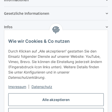
Gesetzliche Informationen
Infos
Wie wir Cookies & Co nutzen
Laden - Öffnungszeiten:
Durch Klicken auf „Alle akzeptieren“ gestatten Sie den
Montag
09:00Uhr
bis
16:00 Uhr
Einsatz folgender Dienste auf unserer Website: YouTube,
Dienstag
09:00 Uhr
bis
17:00 Uhr
Vimeo, Brevo. Sie können die Einstellung jederzeit ändern
Mittwoch
09:00 Uhr
bis
16:00 Uhr
(Fingerabdruck-Icon links unten). Weitere Details finden
Sie unter
Konfigurieren
und in unserer
Donnerstag
09:00 Uhr
bis
17:00 Uhr
Datenschutzerklärung
.
Freitag
09:00 Uhr
bis
16:00 Uhr
Samstag
09:00 Uhr
bis
12:00 Uhr
Impressum
|
Datenschutz
Alle akzeptieren
Vertrag widerrufen