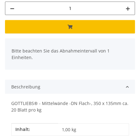
x
Bitte beachten Sie das Abnahmeintervall von 1
Einheiten.
Beschreibung
GOTTLIEBS® - Mittelwände -DN Flach-, 350 x 135mm ca.
20 Blatt pro kg
Produkteigenschaft
Wert
Inhalt:
1,00 kg