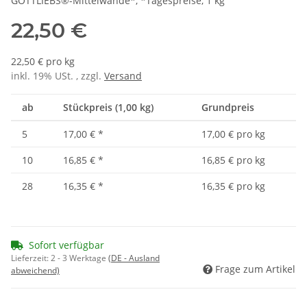
GOTTLIEBS®-Mittelwände*, *Tagespreise, 1 kg
22,50 €
22,50 € pro kg
inkl. 19% USt. , zzgl.
Versand
ab
Stückpreis (1,00 kg)
Grundpreis
5
17,00 €
*
17,00 € pro kg
10
16,85 €
*
16,85 € pro kg
28
16,35 €
*
16,35 € pro kg
Sofort verfügbar
Lieferzeit:
2 - 3 Werktage
(DE - Ausland
Frage zum Artikel
abweichend)