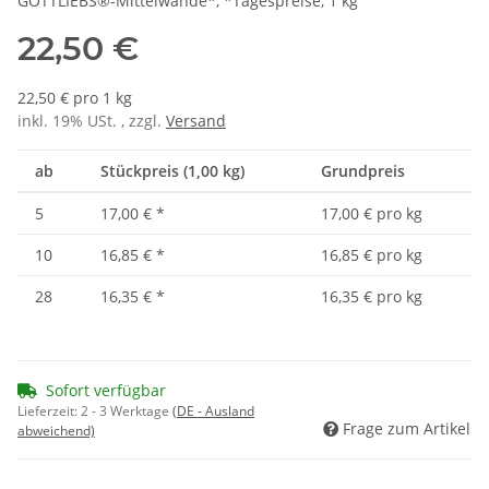
GOTTLIEBS®-Mittelwände*, *Tagespreise, 1 kg
22,50 €
22,50 € pro 1 kg
inkl. 19% USt. , zzgl.
Versand
ab
Stückpreis (1,00 kg)
Grundpreis
5
17,00 €
*
17,00 € pro kg
10
16,85 €
*
16,85 € pro kg
28
16,35 €
*
16,35 € pro kg
Sofort verfügbar
Lieferzeit:
2 - 3 Werktage
(DE - Ausland
Frage zum Artikel
abweichend)