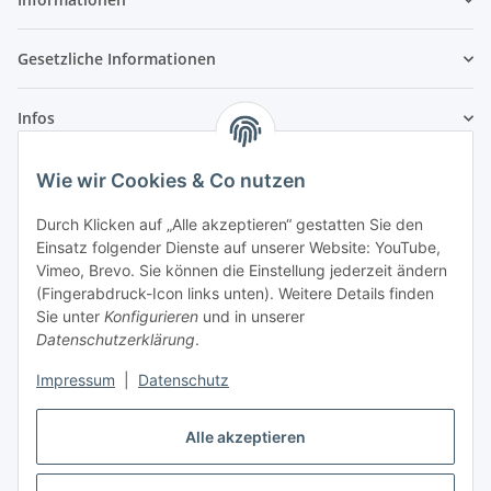
Gesetzliche Informationen
Infos
Wie wir Cookies & Co nutzen
Laden - Öffnungszeiten:
Durch Klicken auf „Alle akzeptieren“ gestatten Sie den
Montag
09:00Uhr
bis
16:00 Uhr
Einsatz folgender Dienste auf unserer Website: YouTube,
Dienstag
09:00 Uhr
bis
17:00 Uhr
Vimeo, Brevo. Sie können die Einstellung jederzeit ändern
Mittwoch
09:00 Uhr
bis
16:00 Uhr
(Fingerabdruck-Icon links unten). Weitere Details finden
Sie unter
Konfigurieren
und in unserer
Donnerstag
09:00 Uhr
bis
17:00 Uhr
Datenschutzerklärung
.
Freitag
09:00 Uhr
bis
16:00 Uhr
Samstag
09:00 Uhr
bis
12:00 Uhr
Impressum
|
Datenschutz
Alle akzeptieren
Vertrag widerrufen