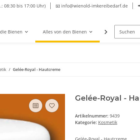
.: 08:30 bis 17:00 Uhr)
📧 info@wienold-imkereibedarf.de
 die Bienen
Alles von den Bienen
Hersteller
tik
Gelée-Royal - Hautcreme
Gelée-Royal - H
Artikelnummer:
9439
Kategorie:
Kosmetik
Gelée-Royal - Hautcreme