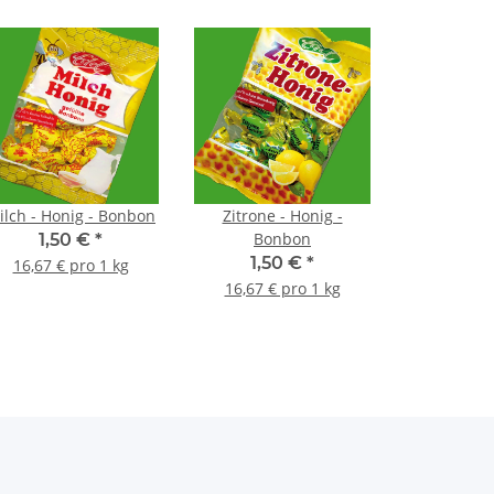
ilch - Honig - Bonbon
Zitrone - Honig -
Bonbon
1,50 €
*
1,50 €
*
16,67 € pro 1 kg
16,67 € pro 1 kg