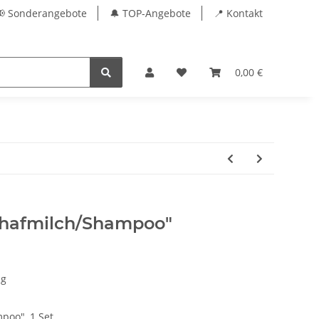
📢 Sonderangebote
🔔 TOP-Angebote
📍 Kontakt
0,00 €
chafmilch/Shampoo"
ng
poo", 1 Set