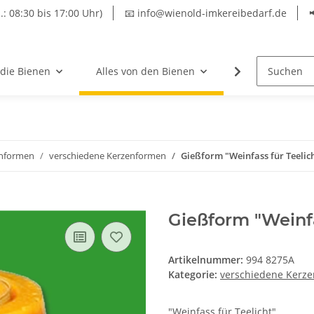
.: 08:30 bis 17:00 Uhr)
📧 info@wienold-imkereibedarf.de
 die Bienen
Alles von den Bienen
Hersteller
nformen
verschiedene Kerzenformen
Gießform "Weinfass für Teelic
Gießform "Weinfa
Artikelnummer:
994 8275A
Kategorie:
verschiedene Kerz
"Weinfass für Teelicht"