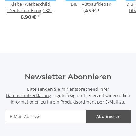
Klebe- Werbeschild
DIB - Autoaufkleber
DIB - Honig-Werbesch
"Deutscher Honig" 38 x
DIN
1,45 €
*
20 cm
6,90 €
*
Newsletter Abonnieren
Bitte senden Sie mir entsprechend Ihrer
Datenschutzerklärung
regelmäßig und jederzeit widerruflich
Informationen zu Ihrem Produktsortiment per E-Mail zu.
Abonnieren
Newsletter Abonnieren