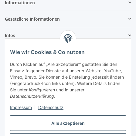
Informationen
Gesetzliche Informationen
Infos
Wie wir Cookies & Co nutzen
Laden - Öffnungszeiten:
Durch Klicken auf „Alle akzeptieren“ gestatten Sie den
Montag
09:00Uhr
bis
16:00 Uhr
Einsatz folgender Dienste auf unserer Website: YouTube,
Dienstag
09:00 Uhr
bis
17:00 Uhr
Vimeo, Brevo. Sie können die Einstellung jederzeit ändern
(Fingerabdruck-Icon links unten). Weitere Details finden
Mittwoch
09:00 Uhr
bis
16:00 Uhr
Sie unter
Konfigurieren
und in unserer
Donnerstag
09:00 Uhr
bis
17:00 Uhr
Datenschutzerklärung
.
Freitag
09:00 Uhr
bis
16:00 Uhr
Samstag
09:00 Uhr
bis
12:00 Uhr
Impressum
|
Datenschutz
Alle akzeptieren
Vertrag widerrufen