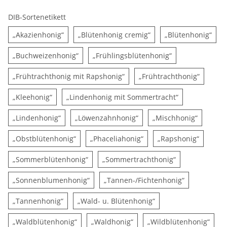
DIB-Sortenetikett
„Akazienhonig“
„Blütenhonig cremig“
„Blü
„Akazienhonig“
„Blütenhonig cremig“
„Blütenhonig“
„Buchweizenhonig“
„Frühlingsblüte
„Buchweizenhonig“
„Frühlingsblütenhonig“
„Frühtrachthonig mit Rapshon
„Frühtr
„Frühtrachthonig mit Rapshonig“
„Frühtrachthonig“
„Kleehonig“
„Lindenhonig 
„Kleehonig“
„Lindenhonig mit Sommertracht“
„Lindenhonig“
„Löwenzahnhonig“
„Mischh
„Lindenhonig“
„Löwenzahnhonig“
„Mischhonig“
„Obstblütenhonig“
„Phaceliahonig“
„Rapsho
„Obstblütenhonig“
„Phaceliahonig“
„Rapshonig“
„Sommerblütenhonig“
„Sommertracht
„Sommerblütenhonig“
„Sommertrachthonig“
„Sonnenblumenhonig“
„Tannen-/Fi
„Sonnenblumenhonig“
„Tannen-/Fichtenhonig“
„Tannenhonig“
„Wald- u. Blütenhoni
„Tannenhonig“
„Wald- u. Blütenhonig“
„Waldblütenhonig“
„Waldhonig“
„Wil
„Waldblütenhonig“
„Waldhonig“
„Wildblütenhonig“