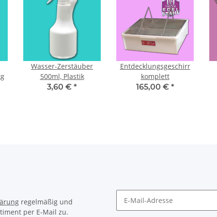
Wasser-Zerstäuber
Entdecklungsgeschirr
kg
500ml, Plastik
komplett
3,60 €
*
165,00 €
*
lärung
regelmäßig und
timent per E-Mail zu.
Newsletter Abonnieren