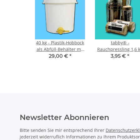
40 kg - Plastik-Hobbock
tabby® -
als Abfüll-Behälter mit
Rauchpressling 1,6 
Plastik-Quetschhahn,
29,00 €
*
3,95 €
*
weiß
Newsletter Abonnieren
Bitte senden Sie mir entsprechend Ihrer
Datenschutzerk
jederzeit widerruflich Informationen zu Ihrem Produktsor