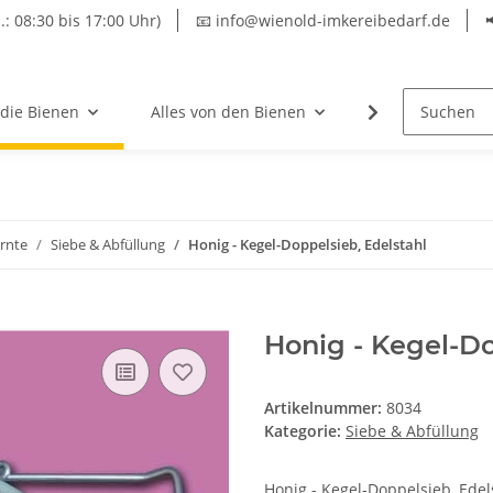
.: 08:30 bis 17:00 Uhr)
📧 info@wienold-imkereibedarf.de
 die Bienen
Alles von den Bienen
Hersteller
rnte
Siebe & Abfüllung
Honig - Kegel-Doppelsieb, Edelstahl
Honig - Kegel-Do
Artikelnummer:
8034
Kategorie:
Siebe & Abfüllung
Honig - Kegel-Doppelsieb, Edel