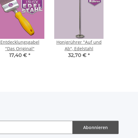
Entdecklungsgabel
Honigrührer "Auf und
"Das Original"
Ab", Edelstahl
17,40 €
*
32,70 €
*
Abonnieren