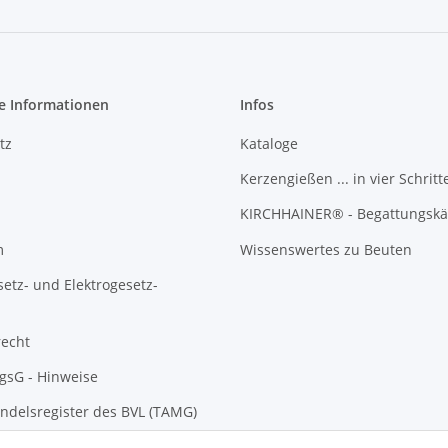
e Informationen
Infos
tz
Kataloge
Kerzengießen ... in vier Schritt
KIRCHHAINER® - Begattungskä
m
Wissenswertes zu Beuten
setz- und Elektrogesetz-
recht
gsG - Hinweise
ndelsregister des BVL (TAMG)