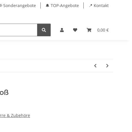
📢 Sonderangebote
🔔 TOP-Angebote
📍 Kontakt
0,00 €
roß
rre & Zubehöre