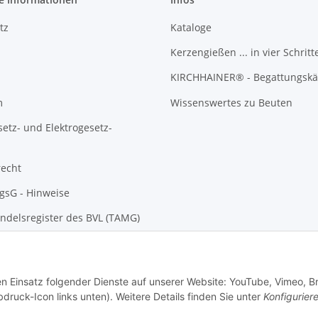
tz
Kataloge
Kerzengießen ... in vier Schritt
KIRCHHAINER® - Begattungskä
m
Wissenswertes zu Beuten
setz- und Elektrogesetz-
recht
gsG - Hinweise
ndelsregister des BVL (TAMG)
den Einsatz folgender Dienste auf unserer Website: YouTube, Vimeo, B
bdruck-Icon links unten). Weitere Details finden Sie unter
Konfigurier