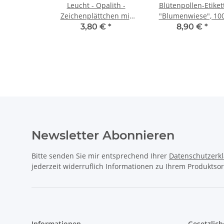
Leucht - Opalith -
Blütenpollen-Etiket
Zeichenplättchen mit
"Blumenwiese", 10
Nummern: Farbe Grün
Stck
3,80 €
*
8,90 €
*
Newsletter Abonnieren
Bitte senden Sie mir entsprechend Ihrer
Datenschutzerk
jederzeit widerruflich Informationen zu Ihrem Produktsor
Informationen
Gesetzlich