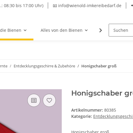
.: 08:30 bis 17:00 Uhr)
📧 info@wienold-imkereibedarf.de
 die Bienen
Alles von den Bienen
Hersteller
rnte
Entdecklungsgeschirre & Zubehöre
Honigschaber groß
Honigschaber g
Artikelnummer:
80385
Kategorie:
Entdecklungsgeschi
Honigschaber groß