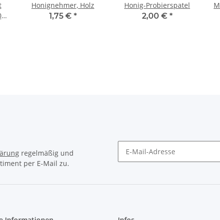
t
Honignehmer, Holz
Honig-Probierspatel
M
0
1,75 €
*
2,00 €
*
lärung
regelmäßig und
timent per E-Mail zu.
Newsletter Abonnieren
e Informationen
Infos