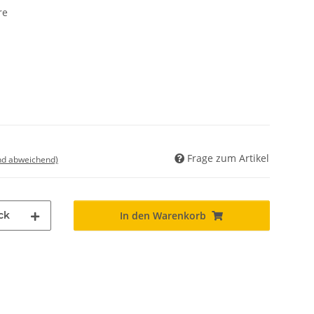
re
Frage zum Artikel
nd abweichend)
ck
In den Warenkorb