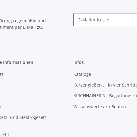
lärung
regelmäßig und
timent per E-Mail zu.
Newsletter Abonnieren
e Informationen
Infos
tz
Kataloge
Kerzengießen ... in vier Schritt
KIRCHHAINER® - Begattungskä
m
Wissenswertes zu Beuten
setz- und Elektrogesetz-
recht