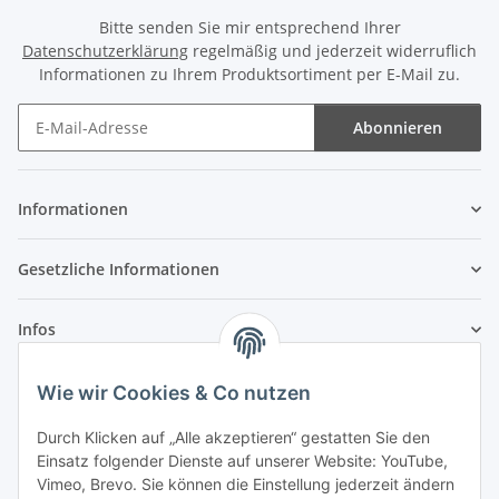
Bitte senden Sie mir entsprechend Ihrer
Datenschutzerklärung
regelmäßig und jederzeit widerruflich
Informationen zu Ihrem Produktsortiment per E-Mail zu.
Abonnieren
Newsletter Abonnieren
Informationen
Gesetzliche Informationen
Infos
Wie wir Cookies & Co nutzen
Laden - Öffnungszeiten:
Durch Klicken auf „Alle akzeptieren“ gestatten Sie den
Montag
09:00Uhr
bis
16:00 Uhr
Einsatz folgender Dienste auf unserer Website: YouTube,
Dienstag
09:00 Uhr
bis
17:00 Uhr
Vimeo, Brevo. Sie können die Einstellung jederzeit ändern