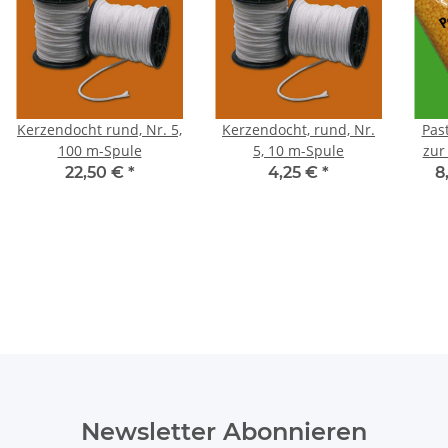
Kerzendocht rund, Nr. 5,
Kerzendocht, rund, Nr.
Pas
100 m-Spule
5, 10 m-Spule
zur
22,50 €
*
4,25 €
*
8
Newsletter Abonnieren