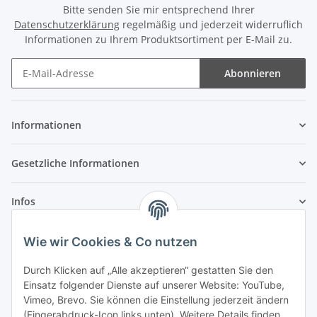
Bitte senden Sie mir entsprechend Ihrer
Datenschutzerklärung
regelmäßig und jederzeit widerruflich
Informationen zu Ihrem Produktsortiment per E-Mail zu.
Abonnieren
Newsletter Abonnieren
Informationen
Gesetzliche Informationen
Infos
Wie wir Cookies & Co nutzen
Laden - Öffnungszeiten:
Durch Klicken auf „Alle akzeptieren“ gestatten Sie den
Montag
09:00Uhr
bis
16:00 Uhr
Einsatz folgender Dienste auf unserer Website: YouTube,
Dienstag
09:00 Uhr
bis
17:00 Uhr
Vimeo, Brevo. Sie können die Einstellung jederzeit ändern
Mittwoch
09:00 Uhr
bis
16:00 Uhr
(Fingerabdruck-Icon links unten). Weitere Details finden