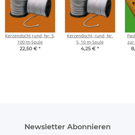
Kerzendocht rund, Nr. 5,
Kerzendocht, rund, Nr.
Pas
100 m-Spule
5, 10 m-Spule
zur
22,50 €
*
4,25 €
*
8
Newsletter Abonnieren