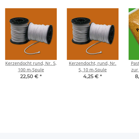
Kerzendocht rund, Nr. 5,
Kerzendocht, rund, Nr.
Pas
100 m-Spule
5, 10 m-Spule
zur
22,50 €
*
4,25 €
*
8