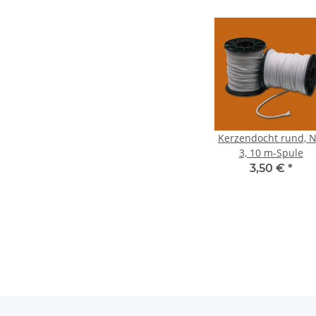
Kerzendocht rund, N
3, 10 m-Spule
3,50 €
*