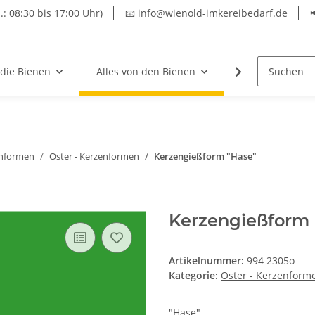
.: 08:30 bis 17:00 Uhr)
📧 info@wienold-imkereibedarf.de
 die Bienen
Alles von den Bienen
Hersteller
nformen
Oster - Kerzenformen
Kerzengießform "Hase"
Kerzengießform 
Artikelnummer:
994 2305o
Kategorie:
Oster - Kerzenform
"Hase"