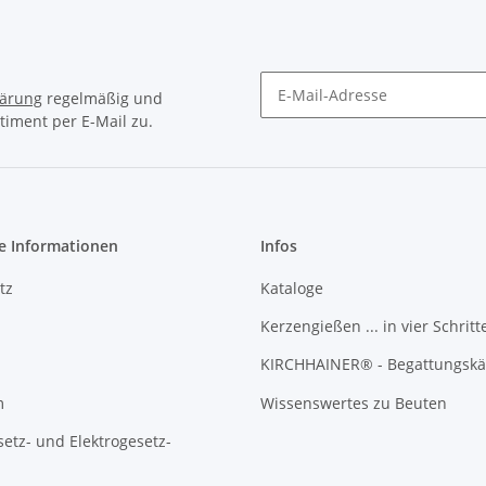
lärung
regelmäßig und
timent per E-Mail zu.
Newsletter Abonnieren
e Informationen
Infos
tz
Kataloge
Kerzengießen ... in vier Schritt
KIRCHHAINER® - Begattungskä
m
Wissenswertes zu Beuten
setz- und Elektrogesetz-