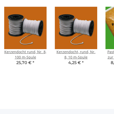
Kerzendocht rund, Nr. 8,
Kerzendocht, rund, Nr.
Pas
100 m-Spule
8, 10 m-Spule
zur
25,70 €
*
4,25 €
*
8