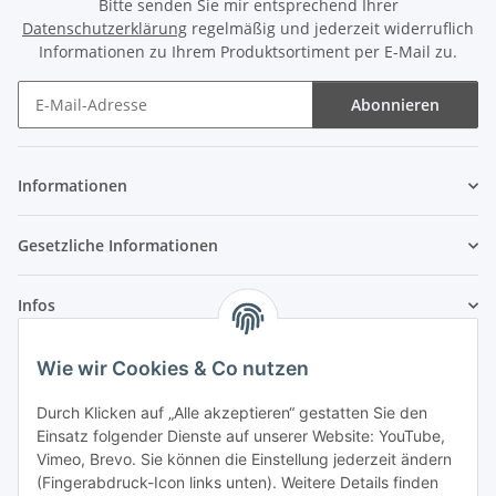
Bitte senden Sie mir entsprechend Ihrer
Datenschutzerklärung
regelmäßig und jederzeit widerruflich
Informationen zu Ihrem Produktsortiment per E-Mail zu.
Abonnieren
Newsletter Abonnieren
Informationen
Gesetzliche Informationen
Infos
Wie wir Cookies & Co nutzen
Laden - Öffnungszeiten:
Durch Klicken auf „Alle akzeptieren“ gestatten Sie den
Montag
09:00Uhr
bis
16:00 Uhr
Einsatz folgender Dienste auf unserer Website: YouTube,
Dienstag
09:00 Uhr
bis
17:00 Uhr
Vimeo, Brevo. Sie können die Einstellung jederzeit ändern
Mittwoch
09:00 Uhr
bis
16:00 Uhr
(Fingerabdruck-Icon links unten). Weitere Details finden