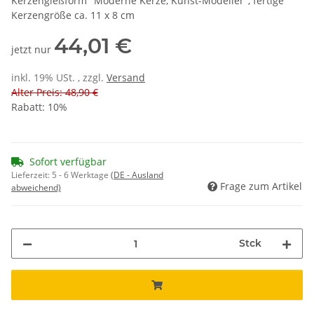
Kerzengießform "Moderne Kerze, Kunst-Modelier", fertige
Kerzengröße ca. 11 x 8 cm
44,01 €
jetzt nur
inkl. 19% USt. , zzgl.
Versand
Alter Preis: 48,90 €
Rabatt:
10%
Sofort verfügbar
Lieferzeit:
5 - 6 Werktage
(DE - Ausland
Frage zum Artikel
abweichend)
Stck