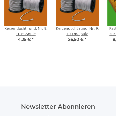
Kerzendocht rund, Nr. 9,
Kerzendocht rund, Nr. 9,
Pas
10 m-Spule
100 m-Spule
zur
4,25 €
*
26,50 €
*
8
Newsletter Abonnieren