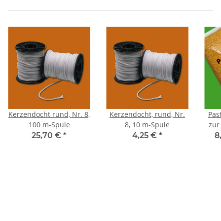
Kerzendocht rund, Nr. 8,
Kerzendocht, rund, Nr.
Pas
100 m-Spule
8, 10 m-Spule
zur
25,70 €
*
4,25 €
*
8