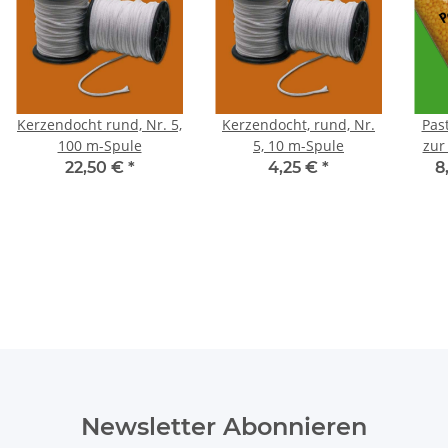
Kerzendocht rund, Nr. 5,
Kerzendocht, rund, Nr.
Pas
100 m-Spule
5, 10 m-Spule
zur
22,50 €
*
4,25 €
*
8
Newsletter Abonnieren