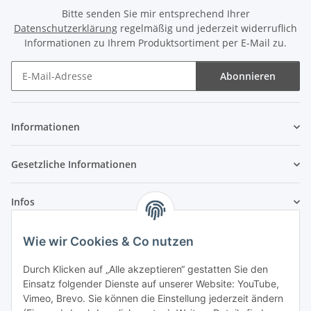
Bitte senden Sie mir entsprechend Ihrer
Datenschutzerklärung
regelmäßig und jederzeit widerruflich
Informationen zu Ihrem Produktsortiment per E-Mail zu.
Abonnieren
Newsletter Abonnieren
Informationen
Gesetzliche Informationen
Infos
Wie wir Cookies & Co nutzen
Laden - Öffnungszeiten:
Durch Klicken auf „Alle akzeptieren“ gestatten Sie den
Montag
09:00Uhr
bis
16:00 Uhr
Einsatz folgender Dienste auf unserer Website: YouTube,
Dienstag
09:00 Uhr
bis
17:00 Uhr
Vimeo, Brevo. Sie können die Einstellung jederzeit ändern