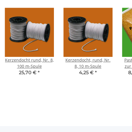
Kerzendocht rund, Nr. 8,
Kerzendocht, rund, Nr.
Pas
100 m-Spule
8, 10 m-Spule
zur
25,70 €
*
4,25 €
*
8