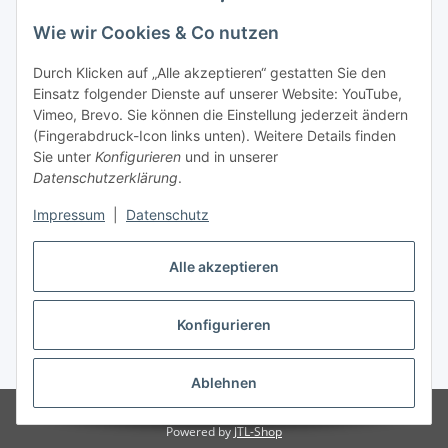
Wie wir Cookies & Co nutzen
Laden - Öffnungszeiten:
Durch Klicken auf „Alle akzeptieren“ gestatten Sie den
Montag
09:00Uhr
bis
16:00 Uhr
Einsatz folgender Dienste auf unserer Website: YouTube,
Dienstag
09:00 Uhr
bis
17:00 Uhr
Vimeo, Brevo. Sie können die Einstellung jederzeit ändern
Mittwoch
09:00 Uhr
bis
16:00 Uhr
(Fingerabdruck-Icon links unten). Weitere Details finden
Sie unter
Konfigurieren
und in unserer
Donnerstag
09:00 Uhr
bis
17:00 Uhr
Datenschutzerklärung
.
Freitag
09:00 Uhr
bis
16:00 Uhr
Samstag
09:00 Uhr
bis
12:00 Uhr
Impressum
|
Datenschutz
Alle akzeptieren
Vertrag widerrufen
Konfigurieren
* Alle Preise inkl. gesetzlicher USt., zzgl.
Versand
Ablehnen
© by WIENOLD. All Rights Reserved.
Powered by
JTL-Shop