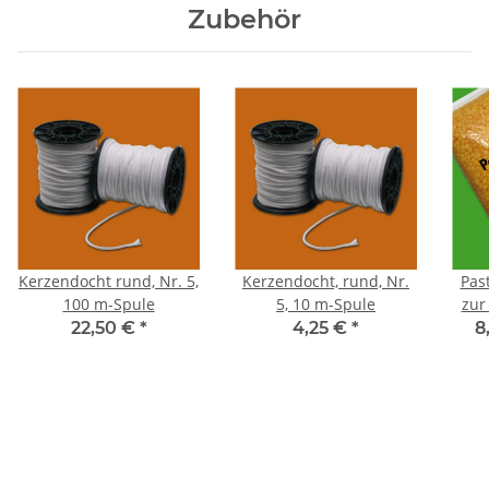
Zubehör
Kerzendocht rund, Nr. 5,
Kerzendocht, rund, Nr.
Pas
100 m-Spule
5, 10 m-Spule
zur
22,50 €
*
4,25 €
*
8