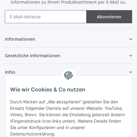
Informationen zu Ihrem Produktsortiment per E-Mail zu.
Abonnieren
Newsletter Abonnieren
Informationen
Gesetzliche Informationen
Infos
Wie wir Cookies & Co nutzen
Laden - Öffnungszeiten:
Durch Klicken auf „Alle akzeptieren“ gestatten Sie den
Montag
09:00Uhr
bis
16:00 Uhr
Einsatz folgender Dienste auf unserer Website: YouTube,
Dienstag
09:00 Uhr
bis
17:00 Uhr
Vimeo, Brevo. Sie können die Einstellung jederzeit ändern
Mittwoch
09:00 Uhr
bis
16:00 Uhr
(Fingerabdruck-Icon links unten). Weitere Details finden
Sie unter
Konfigurieren
und in unserer
Donnerstag
09:00 Uhr
bis
17:00 Uhr
Datenschutzerklärung
.
Freitag
09:00 Uhr
bis
16:00 Uhr