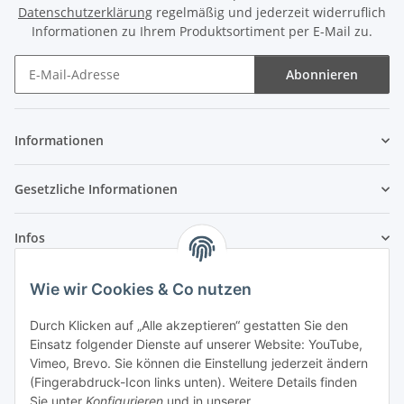
Datenschutzerklärung
regelmäßig und jederzeit widerruflich
Informationen zu Ihrem Produktsortiment per E-Mail zu.
Abonnieren
Newsletter Abonnieren
Informationen
Gesetzliche Informationen
Infos
Wie wir Cookies & Co nutzen
Laden - Öffnungszeiten:
Durch Klicken auf „Alle akzeptieren“ gestatten Sie den
Montag
09:00Uhr
bis
16:00 Uhr
Einsatz folgender Dienste auf unserer Website: YouTube,
Dienstag
09:00 Uhr
bis
17:00 Uhr
Vimeo, Brevo. Sie können die Einstellung jederzeit ändern
Mittwoch
09:00 Uhr
bis
16:00 Uhr
(Fingerabdruck-Icon links unten). Weitere Details finden
Sie unter
Konfigurieren
und in unserer
Donnerstag
09:00 Uhr
bis
17:00 Uhr