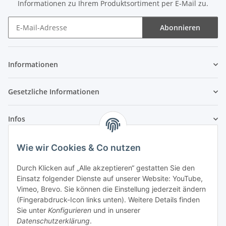
Informationen zu Ihrem Produktsortiment per E-Mail zu.
Abonnieren
Newsletter Abonnieren
Informationen
Gesetzliche Informationen
Infos
Wie wir Cookies & Co nutzen
Laden - Öffnungszeiten:
Durch Klicken auf „Alle akzeptieren“ gestatten Sie den
Montag
09:00Uhr
bis
16:00 Uhr
Einsatz folgender Dienste auf unserer Website: YouTube,
Dienstag
09:00 Uhr
bis
17:00 Uhr
Vimeo, Brevo. Sie können die Einstellung jederzeit ändern
Mittwoch
09:00 Uhr
bis
16:00 Uhr
(Fingerabdruck-Icon links unten). Weitere Details finden
Sie unter
Konfigurieren
und in unserer
Donnerstag
09:00 Uhr
bis
17:00 Uhr
Datenschutzerklärung
.
Freitag
09:00 Uhr
bis
16:00 Uhr