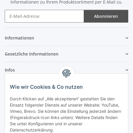
Informationen zu Ihrem Produktsortiment per E-Mail zu.
Abonnieren
Newsletter Abonnieren
Informationen
Gesetzliche Informationen
Infos
Wie wir Cookies & Co nutzen
Laden - Öffnungszeiten:
Durch Klicken auf „Alle akzeptieren“ gestatten Sie den
Montag
09:00Uhr
bis
16:00 Uhr
Einsatz folgender Dienste auf unserer Website: YouTube,
Dienstag
09:00 Uhr
bis
17:00 Uhr
Vimeo, Brevo. Sie können die Einstellung jederzeit ändern
Mittwoch
09:00 Uhr
bis
16:00 Uhr
(Fingerabdruck-Icon links unten). Weitere Details finden
Sie unter
Konfigurieren
und in unserer
Donnerstag
09:00 Uhr
bis
17:00 Uhr
Datenschutzerklärung
.
Freitag
09:00 Uhr
bis
16:00 Uhr