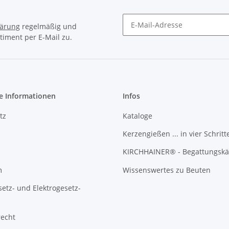
lärung
regelmäßig und
timent per E-Mail zu.
Newsletter Abonnieren
e Informationen
Infos
tz
Kataloge
Kerzengießen ... in vier Schritt
KIRCHHAINER® - Begattungskä
m
Wissenswertes zu Beuten
setz- und Elektrogesetz-
recht